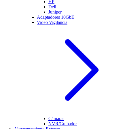
HP
Dell
Juniper
Adaptadores 10GbE
Video Vigilancia
Cámaras
NVR/Grabador
Almacenamiento Externo