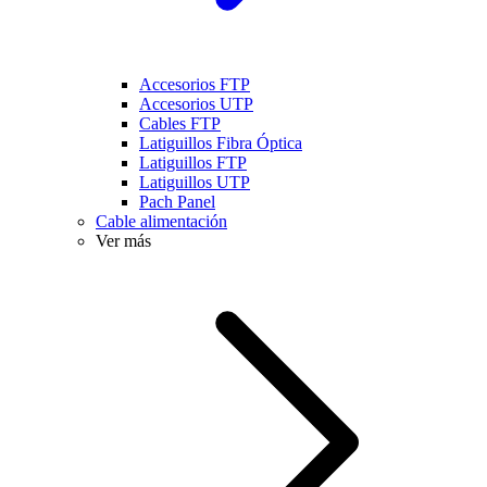
Accesorios FTP
Accesorios UTP
Cables FTP
Latiguillos Fibra Óptica
Latiguillos FTP
Latiguillos UTP
Pach Panel
Cable alimentación
Ver más