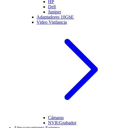
HP
Dell
Juniper
Adaptadores 10GbE
Video Vigilancia
Cámaras
NVR/Grabador
Almacenamiento Externo