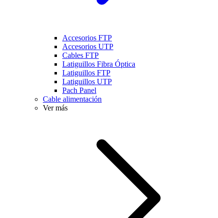
Accesorios FTP
Accesorios UTP
Cables FTP
Latiguillos Fibra Óptica
Latiguillos FTP
Latiguillos UTP
Pach Panel
Cable alimentación
Ver más