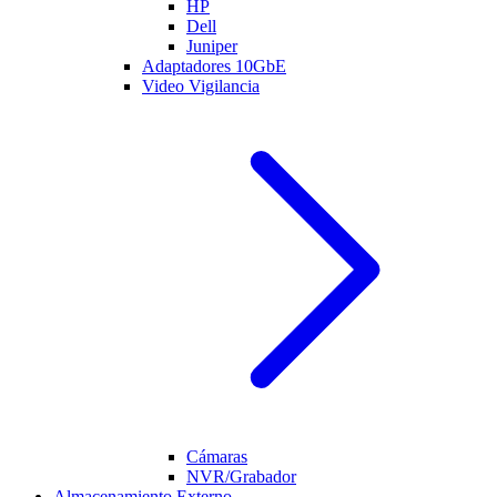
HP
Dell
Juniper
Adaptadores 10GbE
Video Vigilancia
Cámaras
NVR/Grabador
Almacenamiento Externo