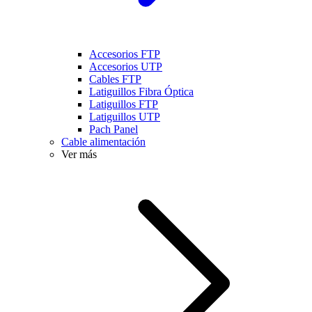
Accesorios FTP
Accesorios UTP
Cables FTP
Latiguillos Fibra Óptica
Latiguillos FTP
Latiguillos UTP
Pach Panel
Cable alimentación
Ver más