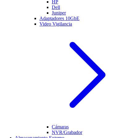
HP
Dell
Juniper
Adaptadores 10GbE
Video Vigilancia
Cámaras
NVR/Grabador
Almacenamiento Externo