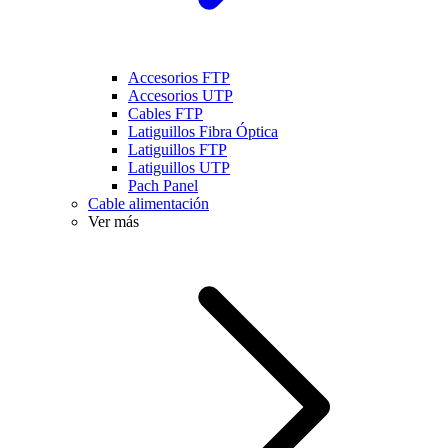
Accesorios FTP
Accesorios UTP
Cables FTP
Latiguillos Fibra Óptica
Latiguillos FTP
Latiguillos UTP
Pach Panel
Cable alimentación
Ver más