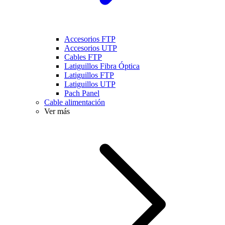
Accesorios FTP
Accesorios UTP
Cables FTP
Latiguillos Fibra Óptica
Latiguillos FTP
Latiguillos UTP
Pach Panel
Cable alimentación
Ver más