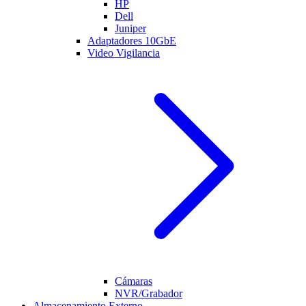
HP
Dell
Juniper
Adaptadores 10GbE
Video Vigilancia
Cámaras
NVR/Grabador
Almacenamiento Externo