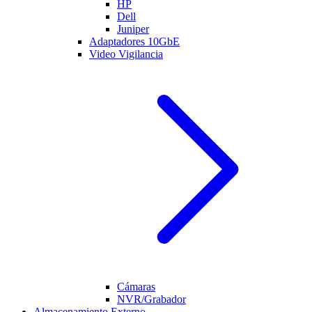
HP
Dell
Juniper
Adaptadores 10GbE
Video Vigilancia
Cámaras
NVR/Grabador
Almacenamiento Externo