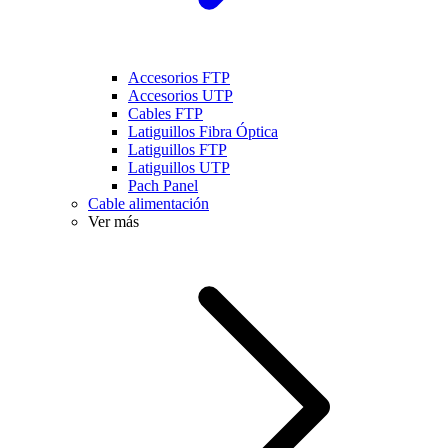
Accesorios FTP
Accesorios UTP
Cables FTP
Latiguillos Fibra Óptica
Latiguillos FTP
Latiguillos UTP
Pach Panel
Cable alimentación
Ver más