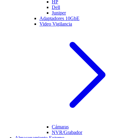
HP
Dell
Juniper
Adaptadores 10GbE
Video Vigilancia
Cámaras
NVR/Grabador
Almacenamiento Externo