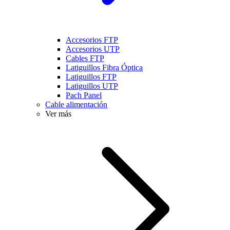
Accesorios FTP
Accesorios UTP
Cables FTP
Latiguillos Fibra Óptica
Latiguillos FTP
Latiguillos UTP
Pach Panel
Cable alimentación
Ver más