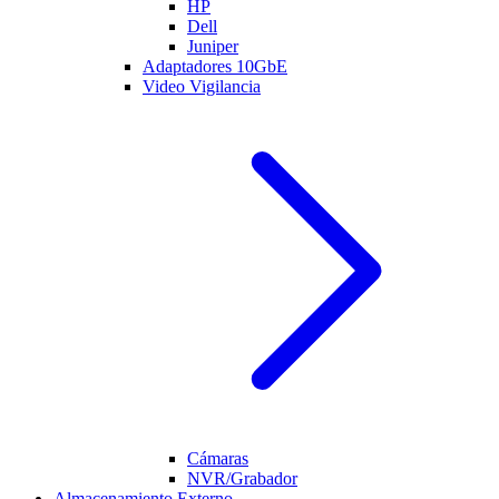
HP
Dell
Juniper
Adaptadores 10GbE
Video Vigilancia
Cámaras
NVR/Grabador
Almacenamiento Externo