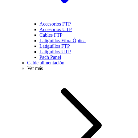
Accesorios FTP
Accesorios UTP
Cables FTP
Latiguillos Fibra Óptica
Latiguillos FTP
Latiguillos UTP
Pach Panel
Cable alimentación
Ver más