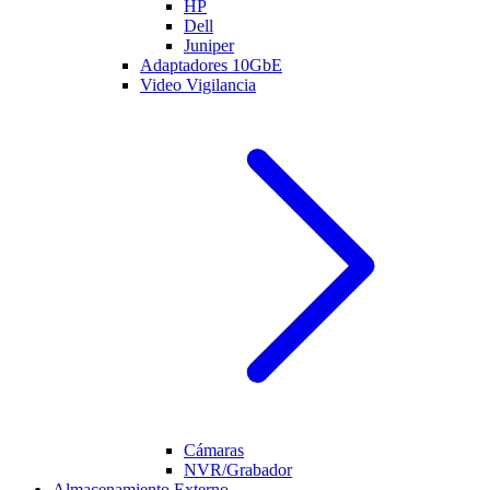
HP
Dell
Juniper
Adaptadores 10GbE
Video Vigilancia
Cámaras
NVR/Grabador
Almacenamiento Externo