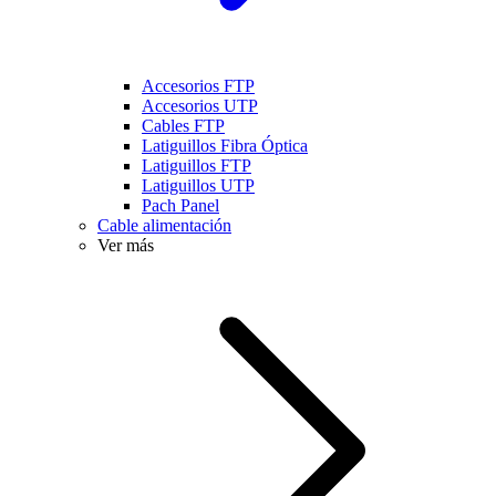
Accesorios FTP
Accesorios UTP
Cables FTP
Latiguillos Fibra Óptica
Latiguillos FTP
Latiguillos UTP
Pach Panel
Cable alimentación
Ver más