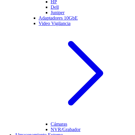
HP
Dell
Juniper
Adaptadores 10GbE
Video Vigilancia
Cámaras
NVR/Grabador
Almacenamiento Externo