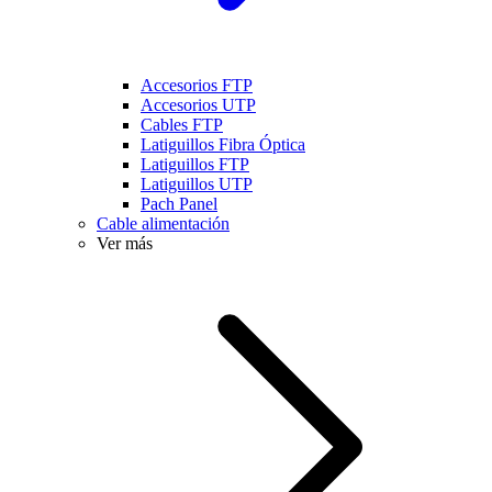
Accesorios FTP
Accesorios UTP
Cables FTP
Latiguillos Fibra Óptica
Latiguillos FTP
Latiguillos UTP
Pach Panel
Cable alimentación
Ver más