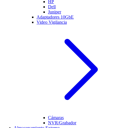
HP
Dell
Juniper
Adaptadores 10GbE
Video Vigilancia
Cámaras
NVR/Grabador
Almacenamiento Externo