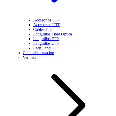
Accesorios FTP
Accesorios UTP
Cables FTP
Latiguillos Fibra Óptica
Latiguillos FTP
Latiguillos UTP
Pach Panel
Cable alimentación
Ver más