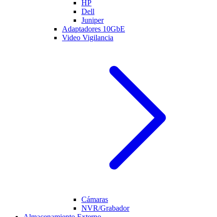
HP
Dell
Juniper
Adaptadores 10GbE
Video Vigilancia
Cámaras
NVR/Grabador
Almacenamiento Externo