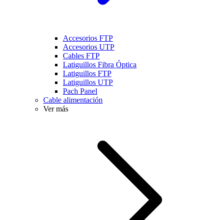
Accesorios FTP
Accesorios UTP
Cables FTP
Latiguillos Fibra Óptica
Latiguillos FTP
Latiguillos UTP
Pach Panel
Cable alimentación
Ver más