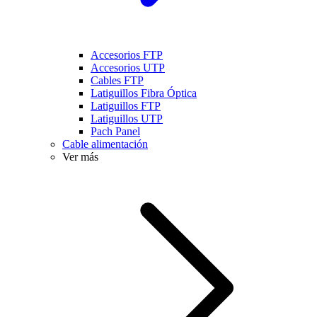
Accesorios FTP
Accesorios UTP
Cables FTP
Latiguillos Fibra Óptica
Latiguillos FTP
Latiguillos UTP
Pach Panel
Cable alimentación
Ver más