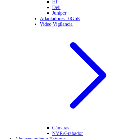
HP
Dell
Juniper
Adaptadores 10GbE
Video Vigilancia
Cámaras
NVR/Grabador
Almacenamiento Externo