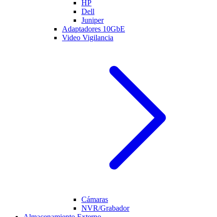
HP
Dell
Juniper
Adaptadores 10GbE
Video Vigilancia
Cámaras
NVR/Grabador
Almacenamiento Externo