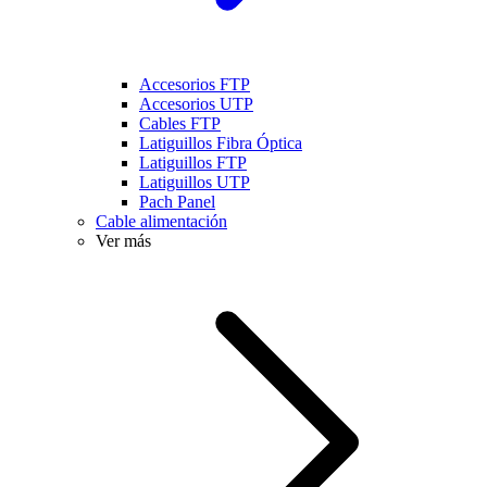
Accesorios FTP
Accesorios UTP
Cables FTP
Latiguillos Fibra Óptica
Latiguillos FTP
Latiguillos UTP
Pach Panel
Cable alimentación
Ver más