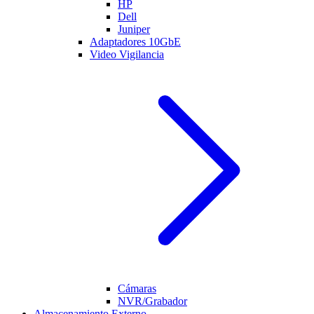
HP
Dell
Juniper
Adaptadores 10GbE
Video Vigilancia
Cámaras
NVR/Grabador
Almacenamiento Externo