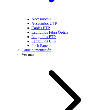
Accesorios FTP
Accesorios UTP
Cables FTP
Latiguillos Fibra Óptica
Latiguillos FTP
Latiguillos UTP
Pach Panel
Cable alimentación
Ver más