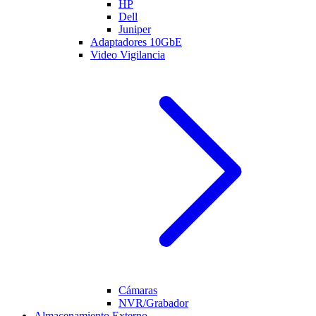
HP
Dell
Juniper
Adaptadores 10GbE
Video Vigilancia
Cámaras
NVR/Grabador
Almacenamiento Externo