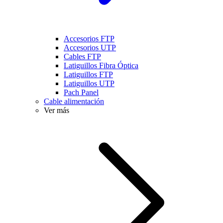
Accesorios FTP
Accesorios UTP
Cables FTP
Latiguillos Fibra Óptica
Latiguillos FTP
Latiguillos UTP
Pach Panel
Cable alimentación
Ver más