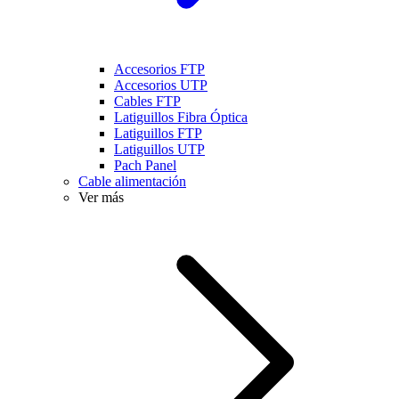
Accesorios FTP
Accesorios UTP
Cables FTP
Latiguillos Fibra Óptica
Latiguillos FTP
Latiguillos UTP
Pach Panel
Cable alimentación
Ver más