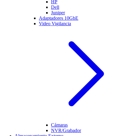
HP
Dell
Juniper
Adaptadores 10GbE
Video Vigilancia
Cámaras
NVR/Grabador
Almacenamiento Externo