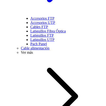
Accesorios FTP
Accesorios UTP
Cables FTP
Latiguillos Fibra Óptica
Latiguillos FTP
Latiguillos UTP
Pach Panel
Cable alimentación
Ver más