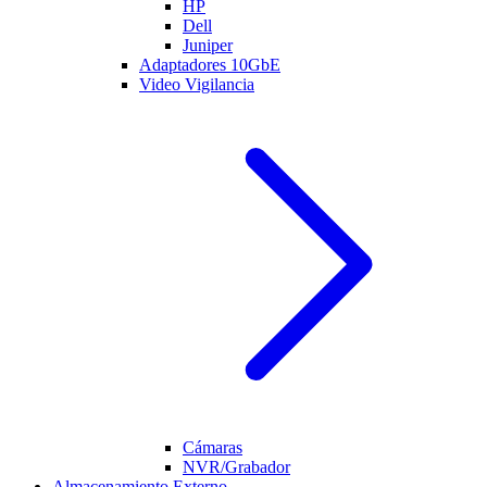
HP
Dell
Juniper
Adaptadores 10GbE
Video Vigilancia
Cámaras
NVR/Grabador
Almacenamiento Externo