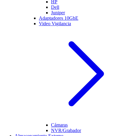
HP
Dell
Juniper
Adaptadores 10GbE
Video Vigilancia
Cámaras
NVR/Grabador
Almacenamiento Externo