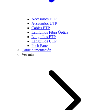
Accesorios FTP
Accesorios UTP
Cables FTP
Latiguillos Fibra Óptica
Latiguillos FTP
Latiguillos UTP
Pach Panel
Cable alimentación
Ver más