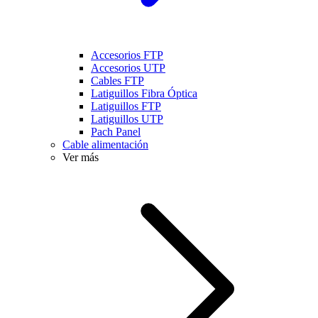
Accesorios FTP
Accesorios UTP
Cables FTP
Latiguillos Fibra Óptica
Latiguillos FTP
Latiguillos UTP
Pach Panel
Cable alimentación
Ver más