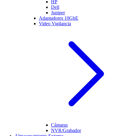
HP
Dell
Juniper
Adaptadores 10GbE
Video Vigilancia
Cámaras
NVR/Grabador
Almacenamiento Externo