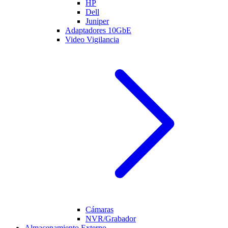
HP
Dell
Juniper
Adaptadores 10GbE
Video Vigilancia
Cámaras
NVR/Grabador
Almacenamiento Externo