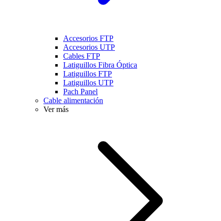
Accesorios FTP
Accesorios UTP
Cables FTP
Latiguillos Fibra Óptica
Latiguillos FTP
Latiguillos UTP
Pach Panel
Cable alimentación
Ver más