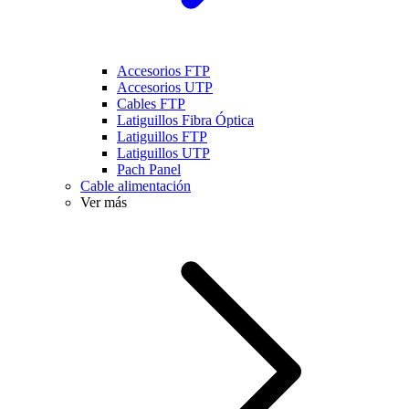
Accesorios FTP
Accesorios UTP
Cables FTP
Latiguillos Fibra Óptica
Latiguillos FTP
Latiguillos UTP
Pach Panel
Cable alimentación
Ver más