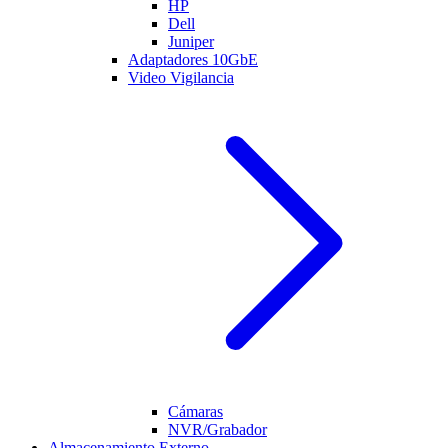
HP
Dell
Juniper
Adaptadores 10GbE
Video Vigilancia
Cámaras
NVR/Grabador
Almacenamiento Externo