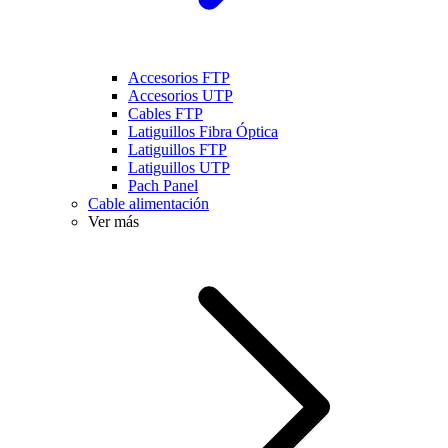
Accesorios FTP
Accesorios UTP
Cables FTP
Latiguillos Fibra Óptica
Latiguillos FTP
Latiguillos UTP
Pach Panel
Cable alimentación
Ver más