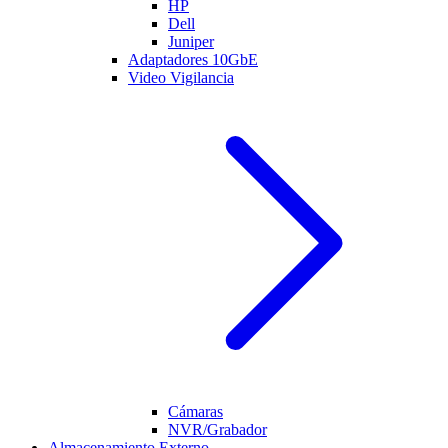
HP
Dell
Juniper
Adaptadores 10GbE
Video Vigilancia
Cámaras
NVR/Grabador
Almacenamiento Externo