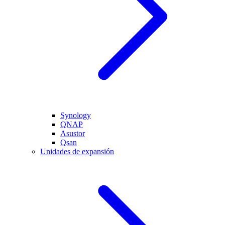
Synology
QNAP
Asustor
Qsan
Unidades de expansión