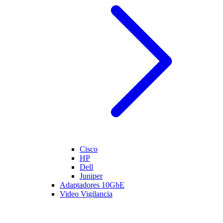
Cisco
HP
Dell
Juniper
Adaptadores 10GbE
Video Vigilancia