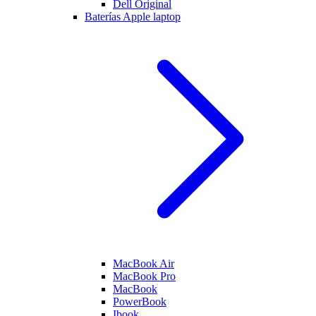
Dell Original
Baterías Apple laptop
MacBook Air
MacBook Pro
MacBook
PowerBook
Ibook