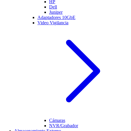
HP
Dell
Juniper
Adaptadores 10GbE
Video Vigilancia
Cámaras
NVR/Grabador
Almacenamiento Externo