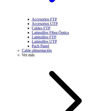
Accesorios FTP
Accesorios UTP
Cables FTP
Latiguillos Fibra Óptica
Latiguillos FTP
Latiguillos UTP
Pach Panel
Cable alimentación
Ver más