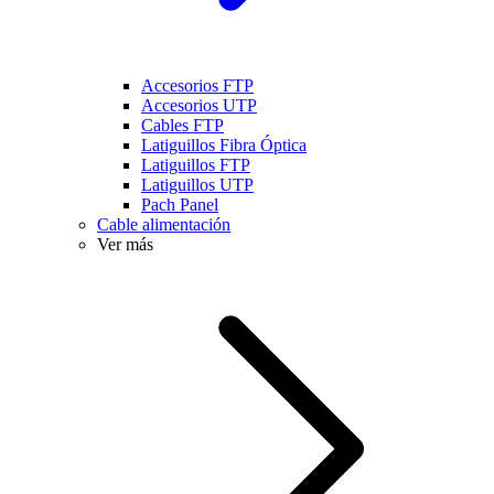
Accesorios FTP
Accesorios UTP
Cables FTP
Latiguillos Fibra Óptica
Latiguillos FTP
Latiguillos UTP
Pach Panel
Cable alimentación
Ver más