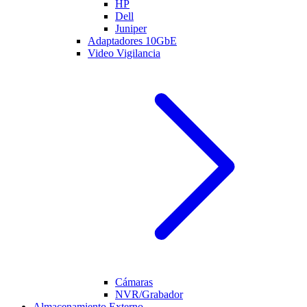
HP
Dell
Juniper
Adaptadores 10GbE
Video Vigilancia
Cámaras
NVR/Grabador
Almacenamiento Externo