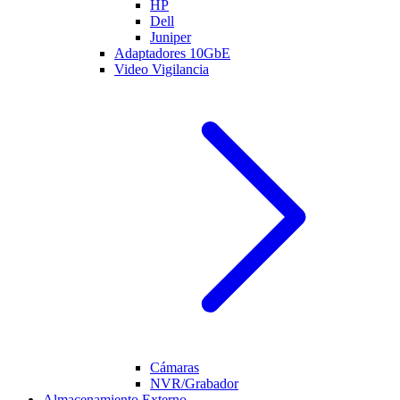
HP
Dell
Juniper
Adaptadores 10GbE
Video Vigilancia
Cámaras
NVR/Grabador
Almacenamiento Externo