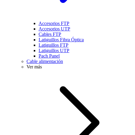
Accesorios FTP
Accesorios UTP
Cables FTP
Latiguillos Fibra Óptica
Latiguillos FTP
Latiguillos UTP
Pach Panel
Cable alimentación
Ver más