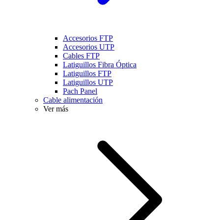
Accesorios FTP
Accesorios UTP
Cables FTP
Latiguillos Fibra Óptica
Latiguillos FTP
Latiguillos UTP
Pach Panel
Cable alimentación
Ver más