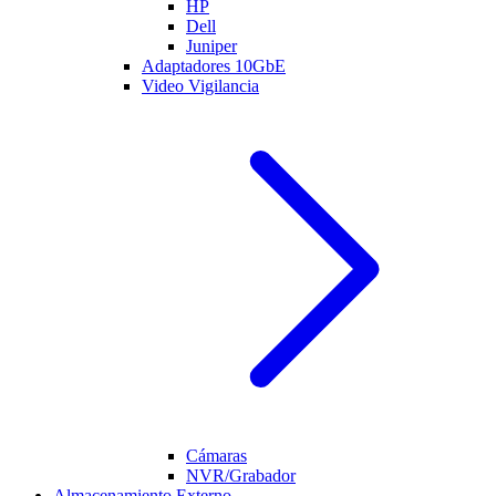
HP
Dell
Juniper
Adaptadores 10GbE
Video Vigilancia
Cámaras
NVR/Grabador
Almacenamiento Externo