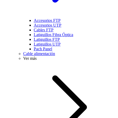
Accesorios FTP
Accesorios UTP
Cables FTP
Latiguillos Fibra Óptica
Latiguillos FTP
Latiguillos UTP
Pach Panel
Cable alimentación
Ver más