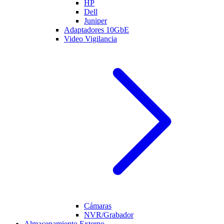
HP
Dell
Juniper
Adaptadores 10GbE
Video Vigilancia
Cámaras
NVR/Grabador
Almacenamiento Externo