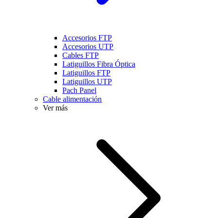
Accesorios FTP
Accesorios UTP
Cables FTP
Latiguillos Fibra Óptica
Latiguillos FTP
Latiguillos UTP
Pach Panel
Cable alimentación
Ver más