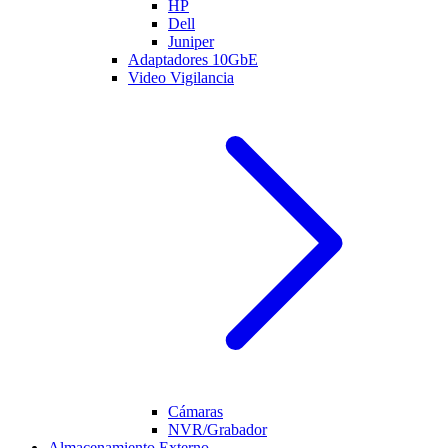
HP
Dell
Juniper
Adaptadores 10GbE
Video Vigilancia
Cámaras
NVR/Grabador
Almacenamiento Externo