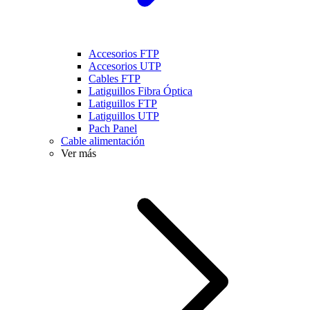
Accesorios FTP
Accesorios UTP
Cables FTP
Latiguillos Fibra Óptica
Latiguillos FTP
Latiguillos UTP
Pach Panel
Cable alimentación
Ver más