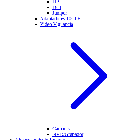
HP
Dell
Juniper
Adaptadores 10GbE
Video Vigilancia
Cámaras
NVR/Grabador
Almacenamiento Externo