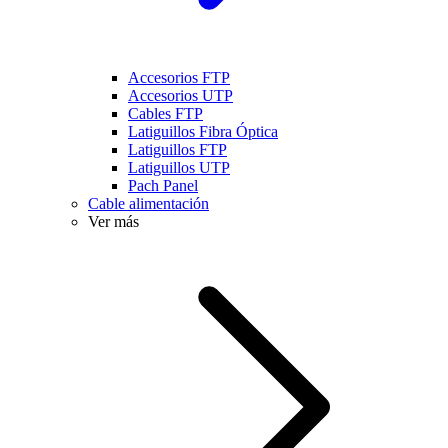
Accesorios FTP
Accesorios UTP
Cables FTP
Latiguillos Fibra Óptica
Latiguillos FTP
Latiguillos UTP
Pach Panel
Cable alimentación
Ver más