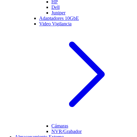
HP
Dell
Juniper
Adaptadores 10GbE
Video Vigilancia
Cámaras
NVR/Grabador
Almacenamiento Externo