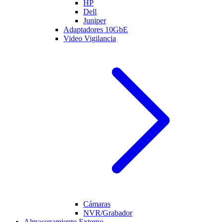
HP
Dell
Juniper
Adaptadores 10GbE
Video Vigilancia
Cámaras
NVR/Grabador
Almacenamiento Externo