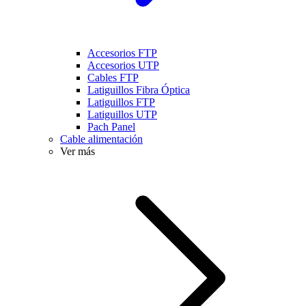
Accesorios FTP
Accesorios UTP
Cables FTP
Latiguillos Fibra Óptica
Latiguillos FTP
Latiguillos UTP
Pach Panel
Cable alimentación
Ver más