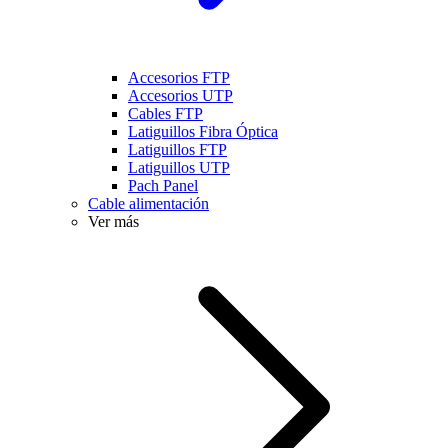
Accesorios FTP
Accesorios UTP
Cables FTP
Latiguillos Fibra Óptica
Latiguillos FTP
Latiguillos UTP
Pach Panel
Cable alimentación
Ver más