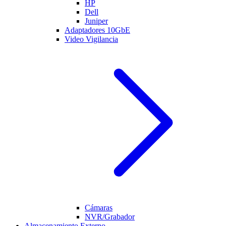
HP
Dell
Juniper
Adaptadores 10GbE
Video Vigilancia
Cámaras
NVR/Grabador
Almacenamiento Externo