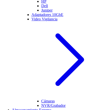
HP
Dell
Juniper
Adaptadores 10GbE
Video Vigilancia
Cámaras
NVR/Grabador
Almacenamiento Externo