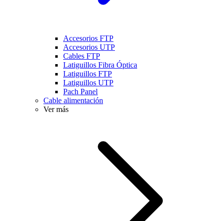
Accesorios FTP
Accesorios UTP
Cables FTP
Latiguillos Fibra Óptica
Latiguillos FTP
Latiguillos UTP
Pach Panel
Cable alimentación
Ver más