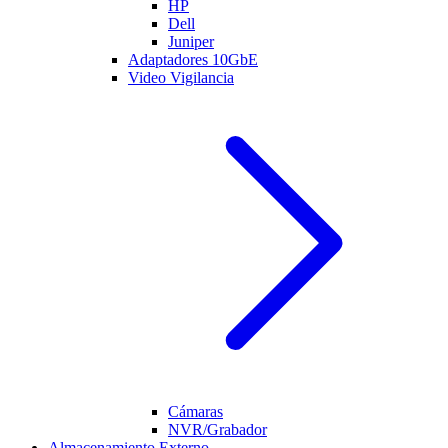
HP
Dell
Juniper
Adaptadores 10GbE
Video Vigilancia
Cámaras
NVR/Grabador
Almacenamiento Externo