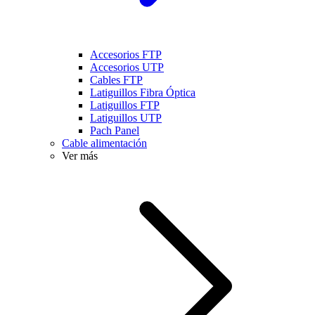
Accesorios FTP
Accesorios UTP
Cables FTP
Latiguillos Fibra Óptica
Latiguillos FTP
Latiguillos UTP
Pach Panel
Cable alimentación
Ver más