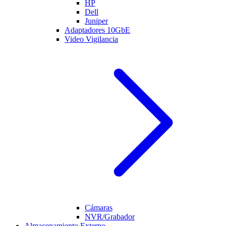
HP
Dell
Juniper
Adaptadores 10GbE
Video Vigilancia
Cámaras
NVR/Grabador
Almacenamiento Externo