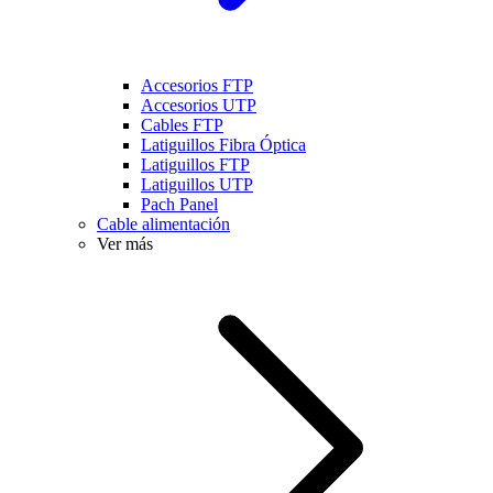
Accesorios FTP
Accesorios UTP
Cables FTP
Latiguillos Fibra Óptica
Latiguillos FTP
Latiguillos UTP
Pach Panel
Cable alimentación
Ver más