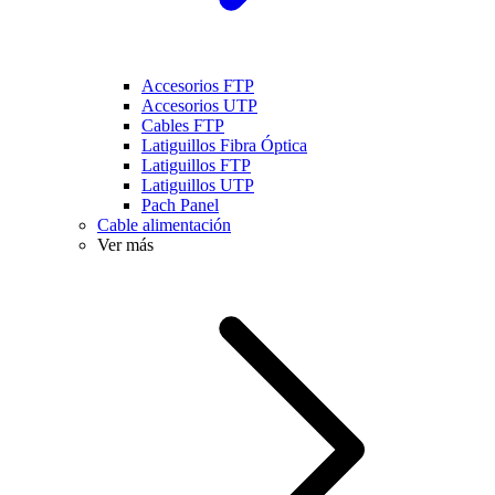
Accesorios FTP
Accesorios UTP
Cables FTP
Latiguillos Fibra Óptica
Latiguillos FTP
Latiguillos UTP
Pach Panel
Cable alimentación
Ver más