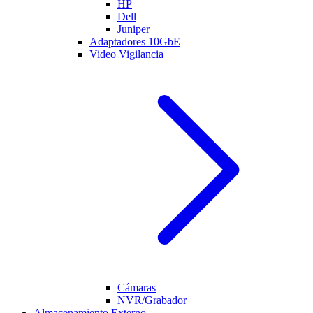
HP
Dell
Juniper
Adaptadores 10GbE
Video Vigilancia
Cámaras
NVR/Grabador
Almacenamiento Externo